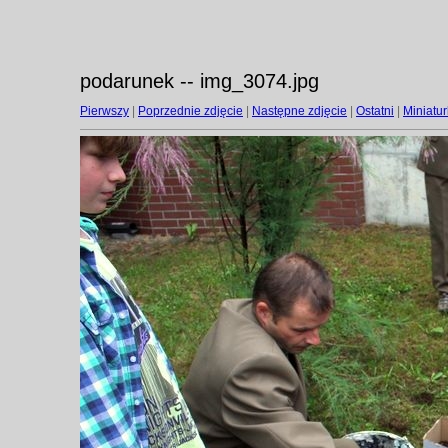
podarunek -- img_3074.jpg
Pierwszy
|
Poprzednie zdjęcie
|
Następne zdjęcie
|
Ostatni
|
Miniatur