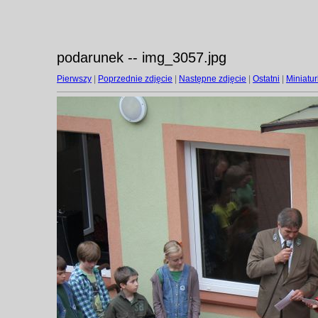
podarunek -- img_3057.jpg
Pierwszy
|
Poprzednie zdjęcie
|
Następne zdjęcie
|
Ostatni
|
Miniatur