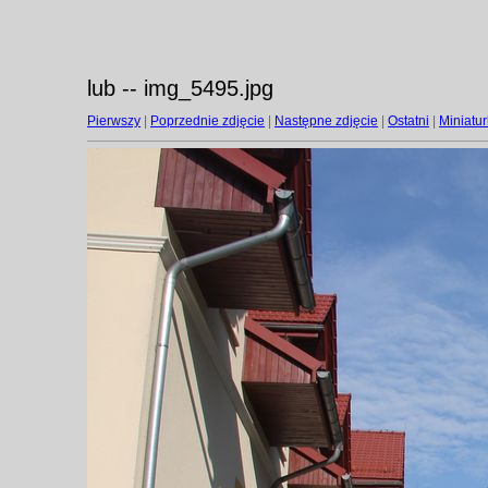
lub -- img_5495.jpg
Pierwszy
|
Poprzednie zdjęcie
|
Następne zdjęcie
|
Ostatni
|
Miniatur