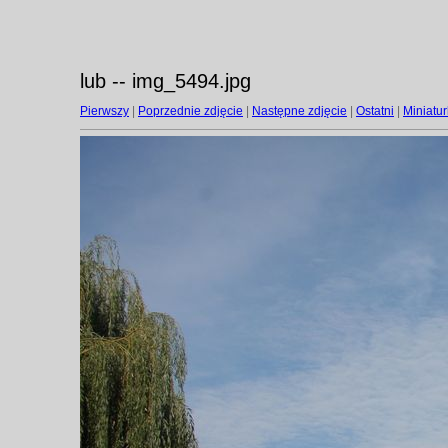
lub -- img_5494.jpg
Pierwszy
|
Poprzednie zdjęcie
|
Następne zdjęcie
|
Ostatni
|
Miniatur