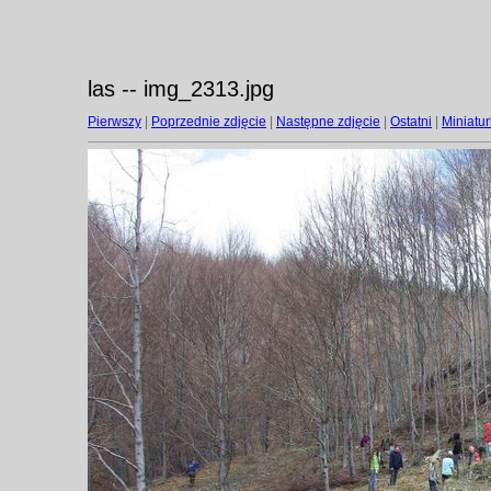
las -- img_2313.jpg
Pierwszy
|
Poprzednie zdjęcie
|
Następne zdjęcie
|
Ostatni
|
Miniatur