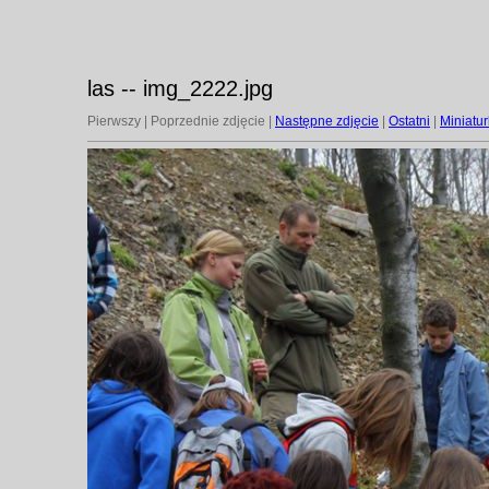
las -- img_2222.jpg
Pierwszy | Poprzednie zdjęcie |
Następne zdjęcie
|
Ostatni
|
Miniatur