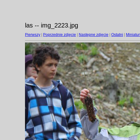
las -- img_2223.jpg
Pierwszy
|
Poprzednie zdjęcie
|
Następne zdjęcie
|
Ostatni
|
Miniatur