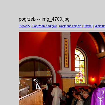
pogrzeb -- img_4700.jpg
Pierwszy
|
Poprzednie zdjęcie
|
Następne zdjęcie
|
Ostatni
|
Miniatur