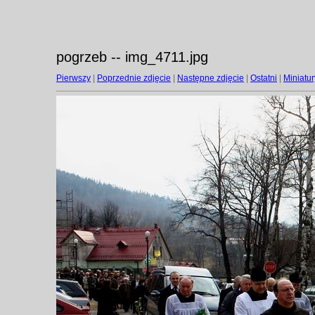
pogrzeb -- img_4711.jpg
Pierwszy
|
Poprzednie zdjęcie
|
Następne zdjęcie
|
Ostatni
|
Miniatur