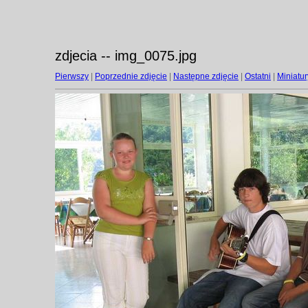
zdjecia -- img_0075.jpg
Pierwszy
|
Poprzednie zdjęcie
|
Następne zdjęcie
|
Ostatni
|
Miniatur