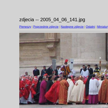
zdjecia -- 2005_04_06_141.jpg
Pierwszy
|
Poprzednie zdjęcie
|
Następne zdjęcie
|
Ostatni
|
Miniatur