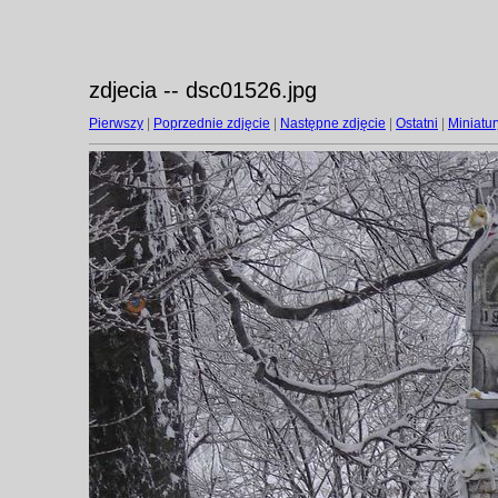
zdjecia -- dsc01526.jpg
Pierwszy
|
Poprzednie zdjęcie
|
Następne zdjęcie
|
Ostatni
|
Miniatur