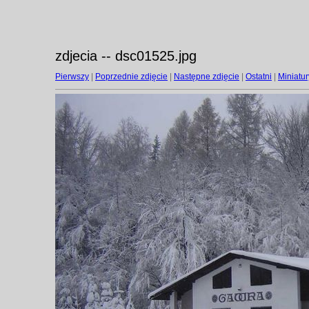
zdjecia -- dsc01525.jpg
Pierwszy
|
Poprzednie zdjęcie
|
Następne zdjęcie
|
Ostatni
|
Miniatur