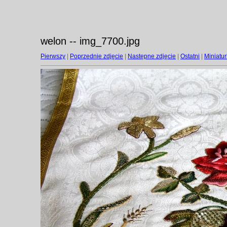
welon -- img_7700.jpg
Pierwszy
|
Poprzednie zdjęcie
|
Następne zdjęcie
|
Ostatni
|
Miniatur