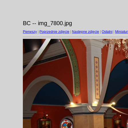
BC -- img_7800.jpg
Pierwszy
|
Poprzednie zdjęcie
|
Następne zdjęcie
|
Ostatni
|
Miniatur