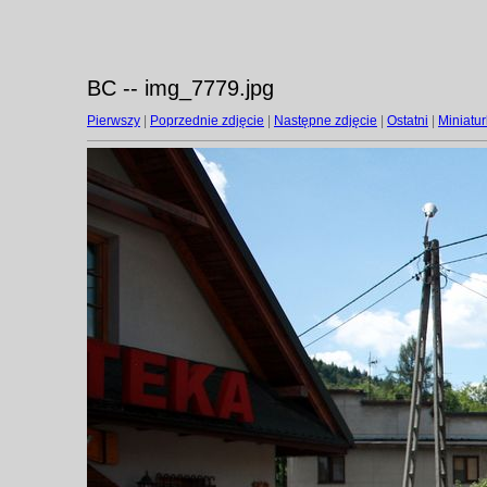
BC -- img_7779.jpg
Pierwszy
|
Poprzednie zdjęcie
|
Następne zdjęcie
|
Ostatni
|
Miniatur