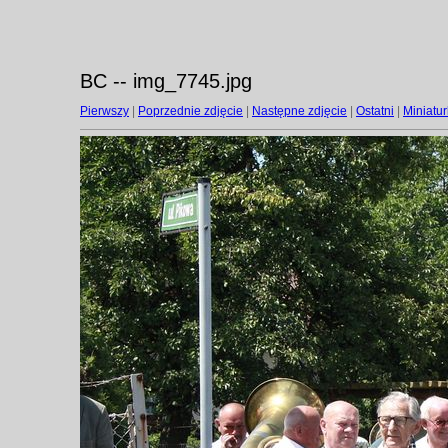
BC -- img_7745.jpg
Pierwszy
|
Poprzednie zdjęcie
|
Następne zdjęcie
|
Ostatni
|
Miniatur