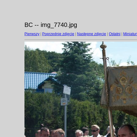
BC -- img_7740.jpg
Pierwszy
|
Poprzednie zdjęcie
|
Następne zdjęcie
|
Ostatni
|
Miniatur