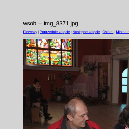
wsob -- img_8371.jpg
Pierwszy
|
Poprzednie zdjęcie
|
Następne zdjęcie
|
Ostatni
|
Miniatur