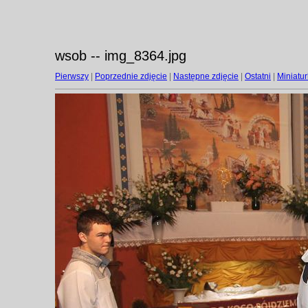
wsob -- img_8364.jpg
Pierwszy
|
Poprzednie zdjęcie
|
Następne zdjęcie
|
Ostatni
|
Miniatur