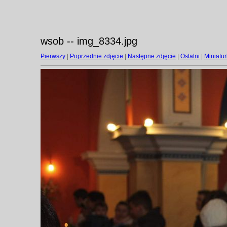
wsob -- img_8334.jpg
Pierwszy
|
Poprzednie zdjęcie
|
Następne zdjęcie
|
Ostatni
|
Miniatur