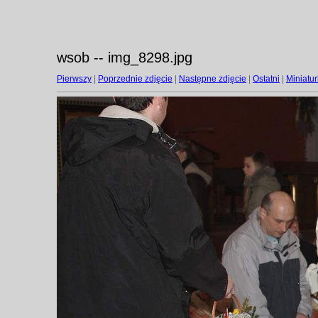
wsob -- img_8298.jpg
Pierwszy
|
Poprzednie zdjęcie
|
Następne zdjęcie
|
Ostatni
|
Miniatur