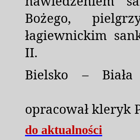
nawiedzeniem sa
Bożego, pielg
łagiewnickim san
II.
Bielsko – Biała 
opracował kleryk 
do aktualności