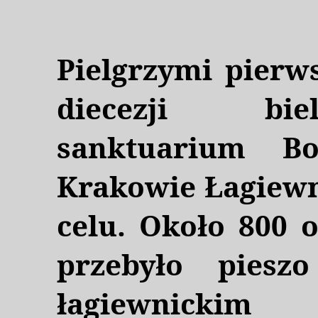
Pielgrzymi pierws
diecezji bie
sanktuarium Bo
Krakowie Łagiewn
celu. Około 800 
przebyło pies
łagiewnick