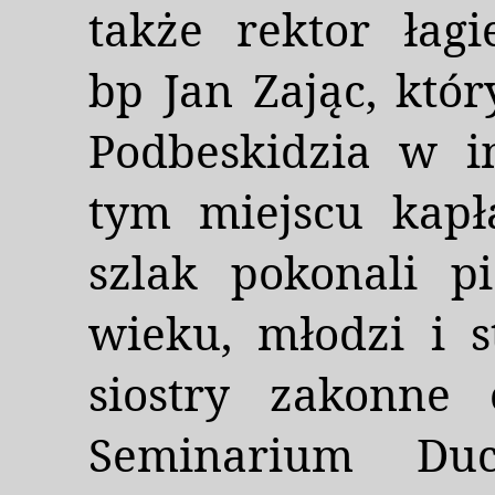
także rektor łag
bp Jan Zając, któ
Podbeskidzia w i
tym miejscu kapł
szlak pokonali p
wieku, młodzi i st
siostry zakonne
Seminarium Duch