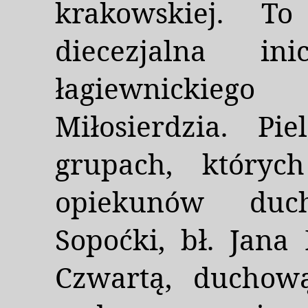
krakowskiej. T
diecezjalna in
łagiewnickiego
Miłosierdzia. Pi
grupach, który
opiekunów duc
Sopoćki, bł. Jana 
Czwartą, duchow