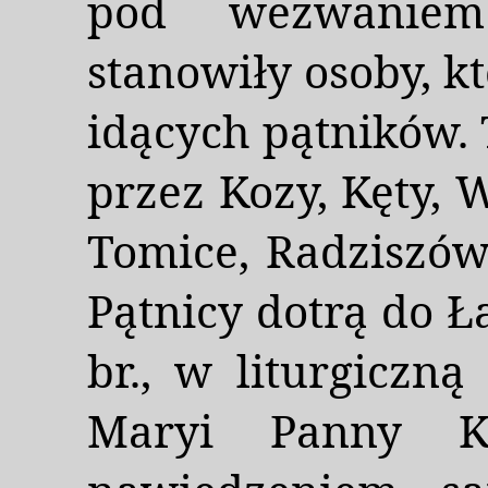
pod wezwaniem 
stanowiły osoby, kt
idących pątników. 
przez Kozy, Kęty, 
Tomice, Radziszów
Pątnicy dotrą do Ł
br., w liturgiczną
Maryi Panny Kr