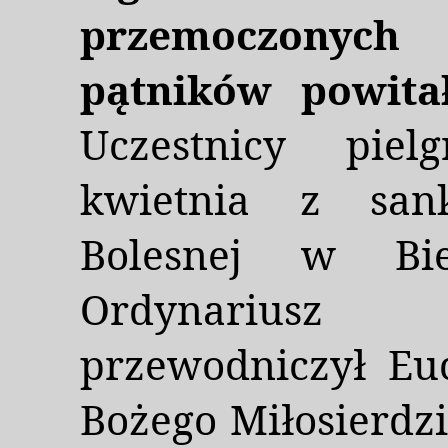
przemoczonyc
pątników powita
Uczestnicy piel
kwietnia z san
Bolesnej w Biel
Ordynariusz 
przewodniczył Eu
Bożego Miłosierdzi