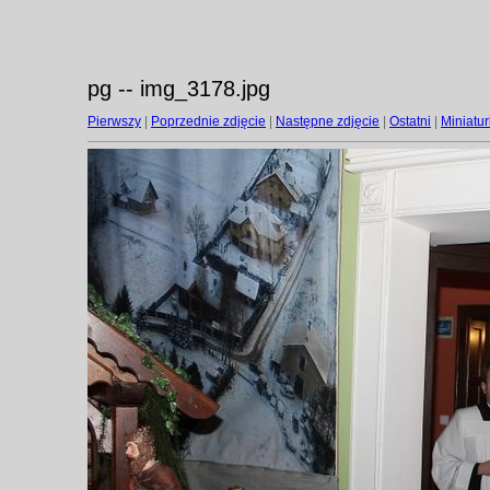
pg -- img_3178.jpg
Pierwszy
|
Poprzednie zdjęcie
|
Następne zdjęcie
|
Ostatni
|
Miniatur