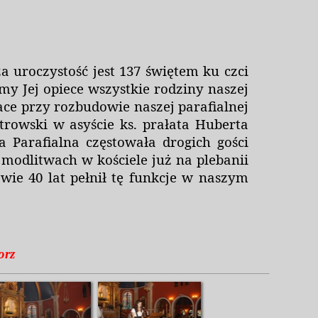
za uroczystość jest 137 świętem ku czci
my Jej opiece wszystkie rodziny naszej
ace przy rozbudowie naszej parafialnej
trowski w asyście ks. prałata Huberta
 Parafialna częstowała drogich gości
modlitwach w kościele już na plebanii
wie 40 lat pełnił tę funkcje w naszym
orz