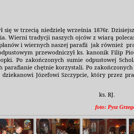
 się w trzecią niedzielę września 1876r. Dzisiejs
ia. Wierni tradycji naszych ojców z wiarą poleca
apłanów i wiernych naszej parafii
jak również
pr
odpustowym przewodniczył ks. kanonik Filip Pio
topki. Po zakończonych sumie odpustowej Schola
parafianie chętnie korzystali. Po zakończonych 
. dziekanowi Józefowi Szczypcie, który przez pra
ks. RJ.
foto: Pysz Grzeg