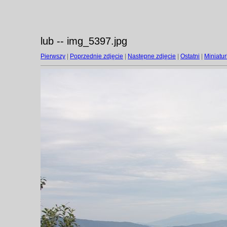
lub -- img_5397.jpg
Pierwszy
|
Poprzednie zdjęcie
|
Następne zdjęcie
|
Ostatni
|
Miniatur