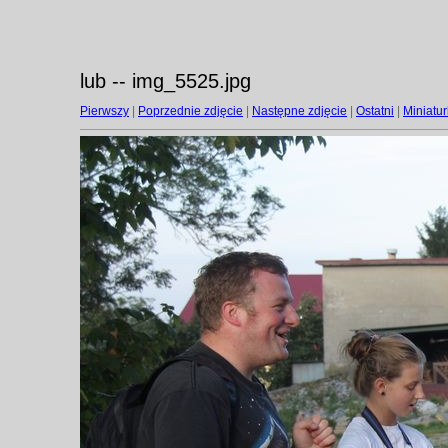
lub -- img_5525.jpg
Pierwszy
|
Poprzednie zdjęcie
|
Następne zdjęcie
|
Ostatni
|
Miniatur