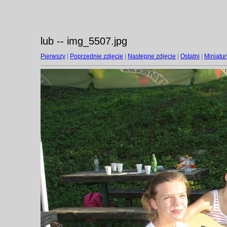
lub -- img_5507.jpg
Pierwszy
|
Poprzednie zdjęcie
|
Następne zdjęcie
|
Ostatni
|
Miniatur