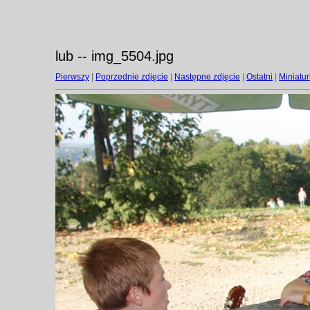
lub -- img_5504.jpg
Pierwszy
|
Poprzednie zdjęcie
|
Następne zdjęcie
|
Ostatni
|
Miniatur