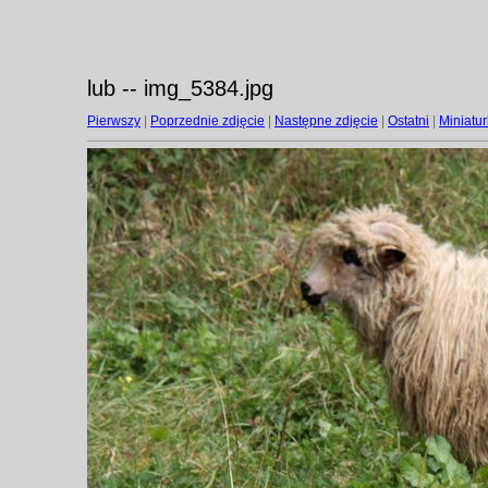
lub -- img_5384.jpg
Pierwszy
|
Poprzednie zdjęcie
|
Następne zdjęcie
|
Ostatni
|
Miniatur