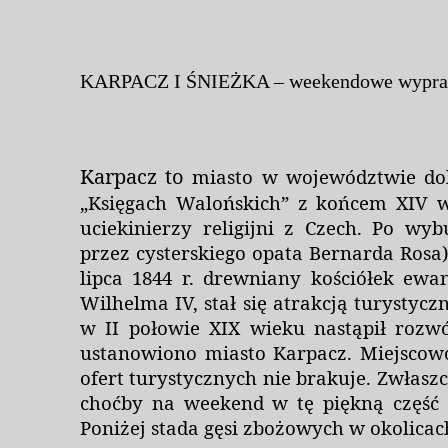
KARPACZ I ŚNIEŻKA – weekendowe wypr
Karpacz to
miasto w województwie doln
„Księgach Walońskich” z końcem XIV w
uciekinierzy religijni z Czech. Po w
przez cysterskiego opata Bernarda Rosa)
lipca 1844 r. drewniany kościółek ewa
Wilhelma IV, stał się atrakcją turystyc
w II połowie XIX wieku nastąpił rozwó
ustanowiono miasto Karpacz. Miejscowo
ofert turystycznych nie brakuje. Zwłasz
choćby na weekend w tę piękną część 
Poniżej stada gęsi zbożowych w okolica