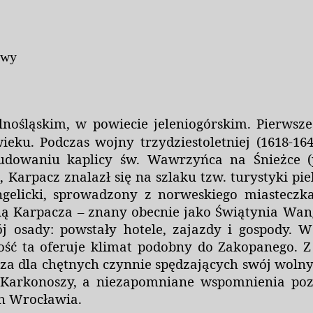
awy
ośląskim, w powiecie jeleniogórskim. Pierwsze
ieku.
Podczas wojny trzydziestoletniej (1618-164
ybudowaniu kaplicy św. Wawrzyńca na Śnieżce (
, Karpacz znalazł się na szlaku tzw. turystyki
pi
ngelicki, sprowadzony z norweskiego miasteczk
zną Karpacza – znany obecnie jako
Świątynia Wan
j osady: powstały hotele, zajazdy i gospody. W
ść ta oferuje klimat podobny do Zakopanego. Z
cza dla chętnych czynnie spędzających swój wolny
Karkonoszy, a niezapomniane wspomnienia poz
ch Wrocławia.