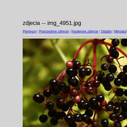
zdjecia -- img_4951.jpg
Pierwszy
|
Poprzednie zdjęcie
|
Następne zdjęcie
|
Ostatni
|
Miniatur