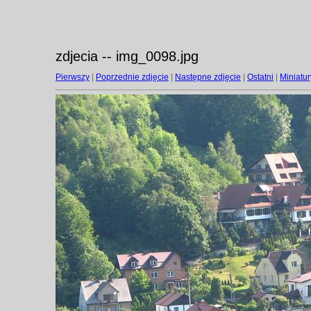
zdjecia -- img_0098.jpg
Pierwszy
|
Poprzednie zdjęcie
|
Następne zdjęcie
|
Ostatni
|
Miniatur