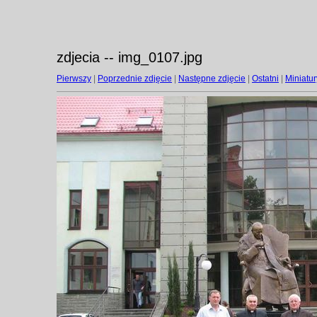
zdjecia -- img_0107.jpg
Pierwszy
|
Poprzednie zdjęcie
|
Następne zdjęcie
|
Ostatni
|
Miniatur