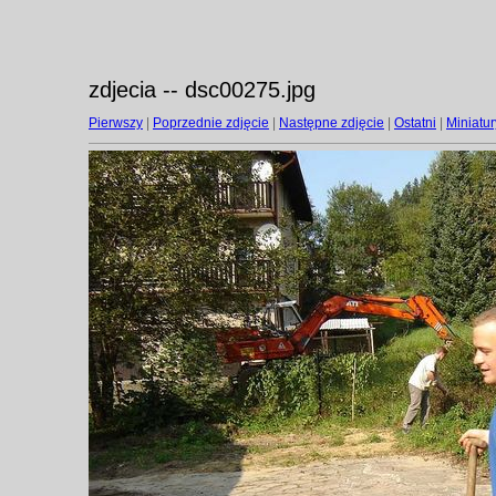
zdjecia -- dsc00275.jpg
Pierwszy
|
Poprzednie zdjęcie
|
Następne zdjęcie
|
Ostatni
|
Miniatur