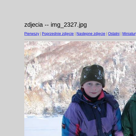
zdjecia -- img_2327.jpg
Pierwszy
|
Poprzednie zdjęcie
|
Następne zdjęcie
|
Ostatni
|
Miniatur