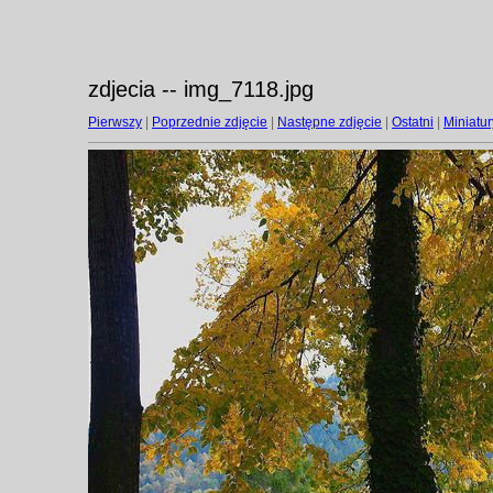
zdjecia -- img_7118.jpg
Pierwszy
|
Poprzednie zdjęcie
|
Następne zdjęcie
|
Ostatni
|
Miniatur