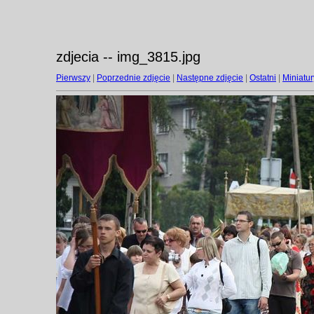
zdjecia -- img_3815.jpg
Pierwszy
|
Poprzednie zdjęcie
|
Następne zdjęcie
|
Ostatni
|
Miniatur