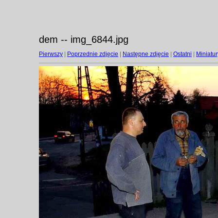
dem -- img_6844.jpg
Pierwszy
|
Poprzednie zdjęcie
|
Następne zdjęcie
|
Ostatni
|
Miniatur