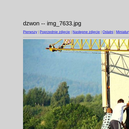
dzwon -- img_7633.jpg
Pierwszy
|
Poprzednie zdjęcie
|
Następne zdjęcie
|
Ostatni
|
Miniatur