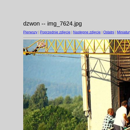
dzwon -- img_7624.jpg
Pierwszy
|
Poprzednie zdjęcie
|
Następne zdjęcie
|
Ostatni
|
Miniatur