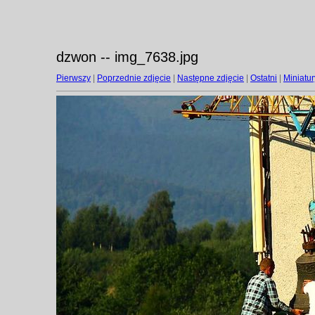
dzwon -- img_7638.jpg
Pierwszy
|
Poprzednie zdjęcie
|
Następne zdjęcie
|
Ostatni
|
Miniatur