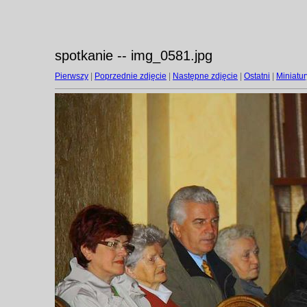
spotkanie -- img_0581.jpg
Pierwszy
|
Poprzednie zdjęcie
|
Następne zdjęcie
|
Ostatni
|
Miniatur