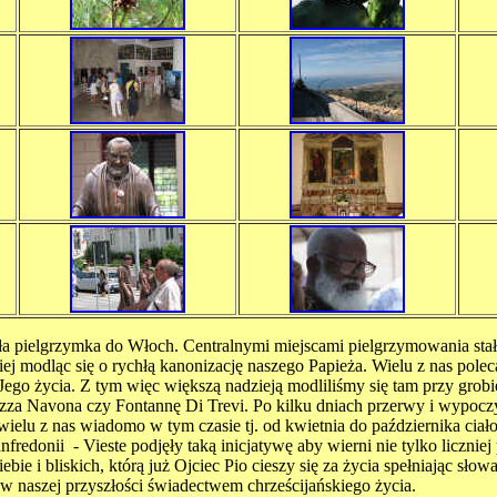
chała pielgrzymka do Włoch. Centralnymi miejscami pielgrzymowania s
iej modląc się o rychłą kanonizację naszego Papieża. Wielu z nas pole
 Jego życia. Z tym więc większą nadzieją modliliśmy się tam przy grob
azza Navona czy Fontannę Di Trevi. Po kilku dniach przerwy i wypoc
 wielu z nas wiadomo w tym czasie tj. od kwietnia do października cia
onii - Vieste podjęły taką inicjatywę aby wierni nie tylko liczniej 
e i bliskich, którą już Ojciec Pio cieszy się za życia spełniając sło
 w naszej przyszłości świadectwem chrześcijańskiego życia.