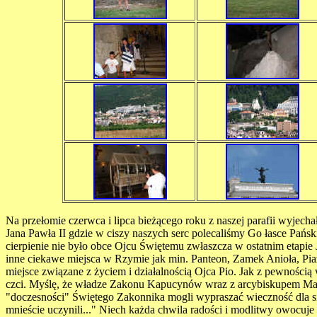
Na przełomie czerwca i lipca bieżącego roku z naszej parafii wyje
Jana Pawła II gdzie w ciszy naszych serc polecaliśmy Go łasce Pańsk
cierpienie nie było obce Ojcu Świętemu zwłaszcza w ostatnim etapie
inne ciekawe miejsca w Rzymie jak min. Panteon, Zamek Anioła, Pi
miejsce związane z życiem i działalnością Ojca Pio. Jak z pewnością
czci. Myślę, że władze Zakonu Kapucynów wraz z arcybiskupem Manfred
"doczesności" Świętego Zakonnika mogli wypraszać wieczność dla siebi
mnieście uczynili..." Niech każda chwila radości i modlitwy owocuje