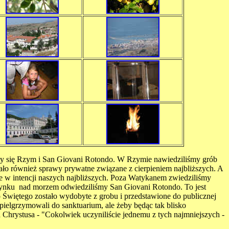
tały się Rzym i San Giovani Rotondo. W Rzymie nawiedziliśmy grób
cało również sprawy prywatne związane z cierpieniem najbliższych. A
ie w intencji naszych najbliższych. Poza Watykanem zwiedziliśmy
zynku nad morzem odwiedziliśmy San Giovani Rotondo. To jest
ło Świętego zostało wydobyte z grobu i przedstawione do publicznej
pielgrzymowali do sanktuarium, ale żeby będąc tak blisko
wa Chrystusa - "Cokolwiek uczyniliście jednemu z tych najmniejszych -