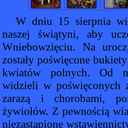
W dniu 15 sierpnia wi
naszej świątyni, aby uc
Wniebowzięciu. Na urocz
zostały poświęcone bukiety
kwiatów polnych. Od na
widzieli w poświęconych z
zarazą i chorobami, po
żywiołów. Z pewnością wiar
niezastąpione wstawiennict